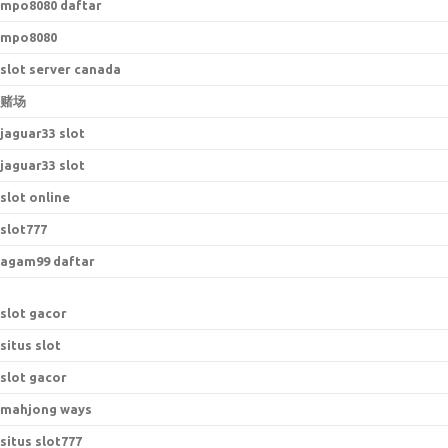
mpo8080 daftar
mpo8080
slot server canada
赌场
jaguar33 slot
jaguar33 slot
slot online
slot777
agam99 daftar
slot gacor
situs slot
slot gacor
mahjong ways
situs slot777