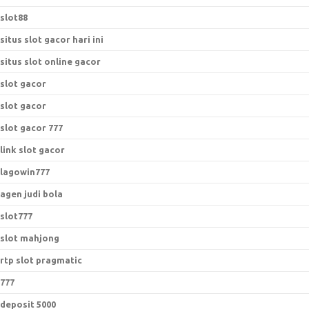
slot88
situs slot gacor hari ini
situs slot online gacor
slot gacor
slot gacor
slot gacor 777
link slot gacor
lagowin777
agen judi bola
slot777
slot mahjong
rtp slot pragmatic
777
deposit 5000