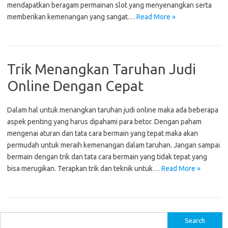
mendapatkan beragam permainan slot yang menyenangkan serta
memberikan kemenangan yang sangat…
Read More »
Trik Menangkan Taruhan Judi
Online Dengan Cepat
Dalam hal untuk menangkan taruhan judi online maka ada beberapa
aspek penting yang harus dipahami para betor. Dengan paham
mengenai aturan dan tata cara bermain yang tepat maka akan
permudah untuk meraih kemenangan dalam taruhan. Jangan sampai
bermain dengan trik dan tata cara bermain yang tidak tepat yang
bisa merugikan. Terapkan trik dan teknik untuk…
Read More »
S