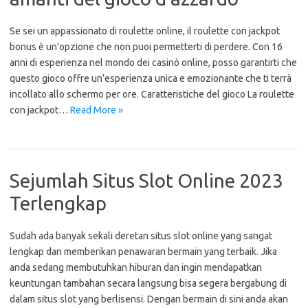
Se sei un appassionato di roulette online, il roulette con jackpot
bonus è un’opzione che non puoi permetterti di perdere. Con 16
anni di esperienza nel mondo dei casinò online, posso garantirti che
questo gioco offre un’esperienza unica e emozionante che ti terrà
incollato allo schermo per ore. Caratteristiche del gioco La roulette
con jackpot…
Read More »
Sejumlah Situs Slot Online 2023
Terlengkap
Sudah ada banyak sekali deretan situs slot online yang sangat
lengkap dan memberikan penawaran bermain yang terbaik. Jika
anda sedang membutuhkan hiburan dan ingin mendapatkan
keuntungan tambahan secara langsung bisa segera bergabung di
dalam situs slot yang berlisensi. Dengan bermain di sini anda akan