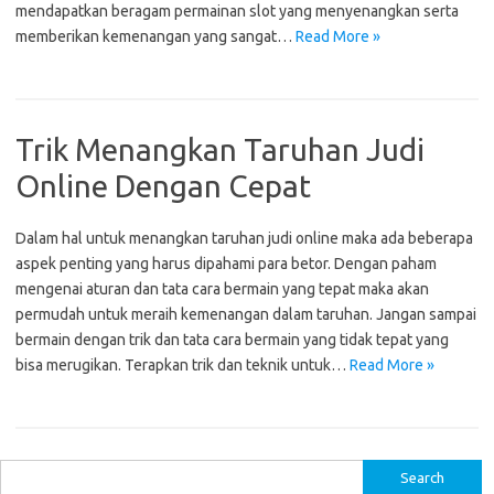
mendapatkan beragam permainan slot yang menyenangkan serta
memberikan kemenangan yang sangat…
Read More »
Trik Menangkan Taruhan Judi
Online Dengan Cepat
Dalam hal untuk menangkan taruhan judi online maka ada beberapa
aspek penting yang harus dipahami para betor. Dengan paham
mengenai aturan dan tata cara bermain yang tepat maka akan
permudah untuk meraih kemenangan dalam taruhan. Jangan sampai
bermain dengan trik dan tata cara bermain yang tidak tepat yang
bisa merugikan. Terapkan trik dan teknik untuk…
Read More »
S