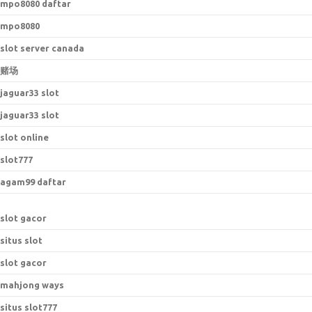
mpo8080 daftar
mpo8080
slot server canada
赌场
jaguar33 slot
jaguar33 slot
slot online
slot777
agam99 daftar
slot gacor
situs slot
slot gacor
mahjong ways
situs slot777