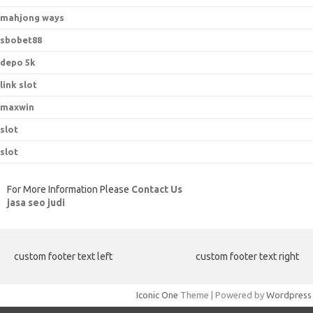
mahjong ways
sbobet88
depo 5k
link slot
maxwin
slot
slot
For More Information Please
Contact Us
jasa seo judi
custom footer text left
custom footer text right
Iconic One
Theme | Powered by
Wordpress