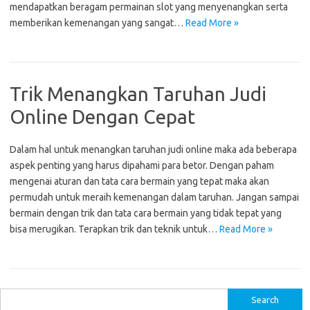
mendapatkan beragam permainan slot yang menyenangkan serta
memberikan kemenangan yang sangat…
Read More »
Trik Menangkan Taruhan Judi
Online Dengan Cepat
Dalam hal untuk menangkan taruhan judi online maka ada beberapa
aspek penting yang harus dipahami para betor. Dengan paham
mengenai aturan dan tata cara bermain yang tepat maka akan
permudah untuk meraih kemenangan dalam taruhan. Jangan sampai
bermain dengan trik dan tata cara bermain yang tidak tepat yang
bisa merugikan. Terapkan trik dan teknik untuk…
Read More »
S