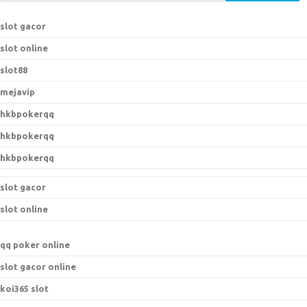
e
a
slot gacor
r
slot online
c
h
slot88
f
mejavip
o
hkbpokerqq
r
:
hkbpokerqq
hkbpokerqq
slot gacor
slot online
qq poker online
slot gacor online
koi365 slot