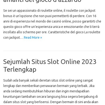
Se sei un appassionato di roulette online, il roulette con jackpot
bonus è un’opzione che non puoi permetterti di perdere. Con 16
anni di esperienza nel mondo dei casinò online, posso garantirti che
questo gioco offre un’esperienza unica e emozionante che ti terrà
incollato allo schermo per ore. Caratteristiche del gioco La roulette
con jackpot…
Read More »
Sejumlah Situs Slot Online 2023
Terlengkap
Sudah ada banyak sekali deretan situs slot online yang sangat
lengkap dan memberikan penawaran bermain yang terbaik. Jika
anda sedang membutuhkan hiburan dan ingin mendapatkan
keuntungan tambahan secara langsung bisa segera bergabung di
dalam situs slot yang berlisensi. Dengan bermain di sini anda akan