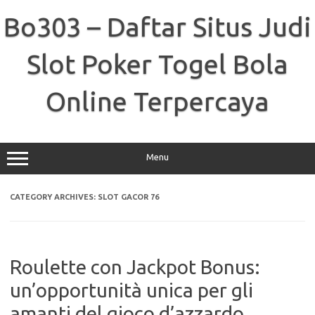
Skip
to
Bo303 – Daftar Situs Judi
content
Slot Poker Togel Bola
Online Terpercaya
Menu
CATEGORY ARCHIVES:
SLOT GACOR 76
Roulette con Jackpot Bonus:
un’opportunità unica per gli
amanti del gioco d’azzardo