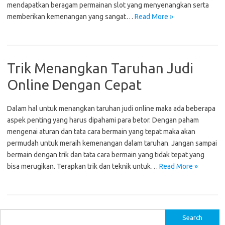
mendapatkan beragam permainan slot yang menyenangkan serta
memberikan kemenangan yang sangat…
Read More »
Trik Menangkan Taruhan Judi
Online Dengan Cepat
Dalam hal untuk menangkan taruhan judi online maka ada beberapa
aspek penting yang harus dipahami para betor. Dengan paham
mengenai aturan dan tata cara bermain yang tepat maka akan
permudah untuk meraih kemenangan dalam taruhan. Jangan sampai
bermain dengan trik dan tata cara bermain yang tidak tepat yang
bisa merugikan. Terapkan trik dan teknik untuk…
Read More »
S