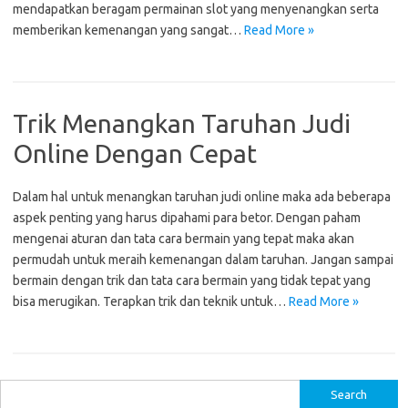
mendapatkan beragam permainan slot yang menyenangkan serta
memberikan kemenangan yang sangat…
Read More »
Trik Menangkan Taruhan Judi
Online Dengan Cepat
Dalam hal untuk menangkan taruhan judi online maka ada beberapa
aspek penting yang harus dipahami para betor. Dengan paham
mengenai aturan dan tata cara bermain yang tepat maka akan
permudah untuk meraih kemenangan dalam taruhan. Jangan sampai
bermain dengan trik dan tata cara bermain yang tidak tepat yang
bisa merugikan. Terapkan trik dan teknik untuk…
Read More »
S