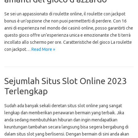
Se sei un appassionato di roulette online, il roulette con jackpot
bonus è un’opzione che non puoi permetterti di perdere. Con 16
anni di esperienza nel mondo dei casinò online, posso garantirti che
questo gioco offre un’esperienza unica e emozionante che ti terrà
incollato allo schermo per ore. Caratteristiche del gioco La roulette
con jackpot…
Read More »
Sejumlah Situs Slot Online 2023
Terlengkap
Sudah ada banyak sekali deretan situs slot online yang sangat
lengkap dan memberikan penawaran bermain yang terbaik. Jika
anda sedang membutuhkan hiburan dan ingin mendapatkan
keuntungan tambahan secara langsung bisa segera bergabung di
dalam situs slot yang berlisensi. Dengan bermain di sini anda akan