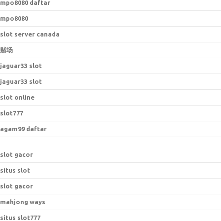
mpo8080 daftar
mpo8080
slot server canada
赌场
jaguar33 slot
jaguar33 slot
slot online
slot777
agam99 daftar
slot gacor
situs slot
slot gacor
mahjong ways
situs slot777