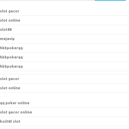
e
a
slot gacor
r
slot online
c
h
slot88
f
mejavip
o
hkbpokerqq
r
:
hkbpokerqq
hkbpokerqq
slot gacor
slot online
qq poker online
slot gacor online
koi365 slot