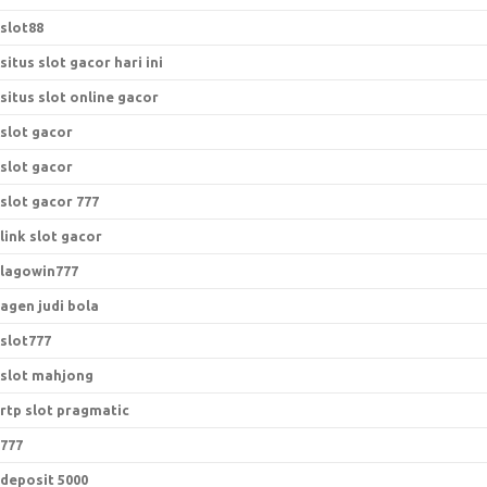
slot88
situs slot gacor hari ini
situs slot online gacor
slot gacor
slot gacor
slot gacor 777
link slot gacor
lagowin777
agen judi bola
slot777
slot mahjong
rtp slot pragmatic
777
deposit 5000