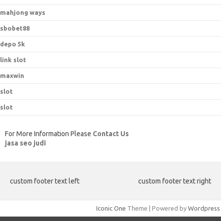
mahjong ways
sbobet88
depo 5k
link slot
maxwin
slot
slot
For More Information Please
Contact Us
jasa seo judi
custom footer text left
custom footer text right
Iconic One
Theme | Powered by
Wordpress