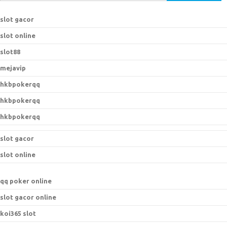
e
a
slot gacor
r
slot online
c
h
slot88
f
mejavip
o
hkbpokerqq
r
:
hkbpokerqq
hkbpokerqq
slot gacor
slot online
qq poker online
slot gacor online
koi365 slot