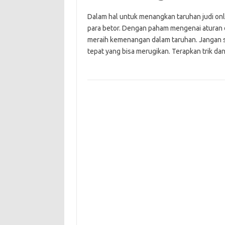
Dalam hal untuk menangkan taruhan judi on
para betor. Dengan paham mengenai aturan 
meraih kemenangan dalam taruhan. Jangan sa
tepat yang bisa merugikan. Terapkan trik d