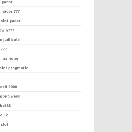
t gacor
t gacor 777
k slot gacor
owin777
n judi bola
t777
t mahjong
 slot pragmatic
osit 5000
jong ways
bet88
o 5k
 slot