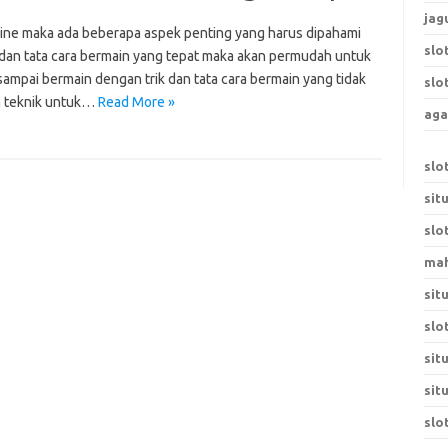
jag
line maka ada beberapa aspek penting yang harus dipahami
slo
dan tata cara bermain yang tepat maka akan permudah untuk
mpai bermain dengan trik dan tata cara bermain yang tidak
slo
an teknik untuk…
Read More »
aga
slo
sit
slo
mah
sit
slo
sit
sit
slo