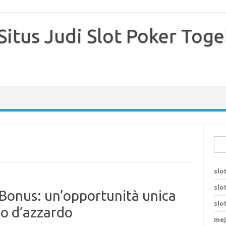
Situs Judi Slot Poker Toge
Sea
for:
slo
slo
Bonus: un’opportunità unica
slo
co d’azzardo
mej