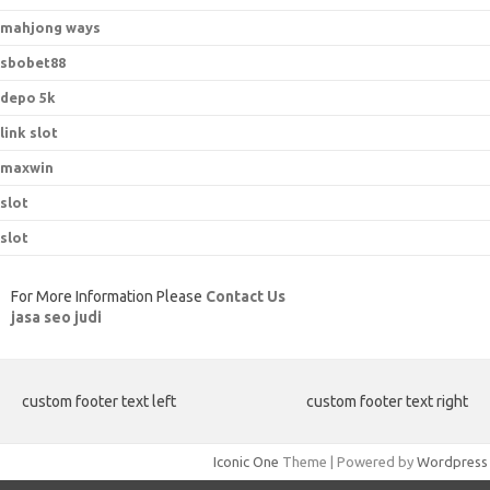
mahjong ways
sbobet88
depo 5k
link slot
maxwin
slot
slot
For More Information Please
Contact Us
jasa seo judi
custom footer text left
custom footer text right
Iconic One
Theme | Powered by
Wordpress