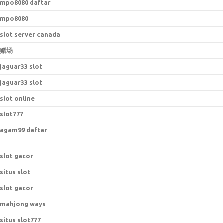
mpo8080 daftar
mpo8080
slot server canada
赌场
jaguar33 slot
jaguar33 slot
slot online
slot777
agam99 daftar
slot gacor
situs slot
slot gacor
mahjong ways
situs slot777