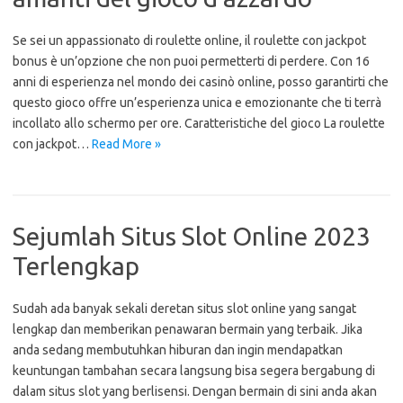
Se sei un appassionato di roulette online, il roulette con jackpot
bonus è un’opzione che non puoi permetterti di perdere. Con 16
anni di esperienza nel mondo dei casinò online, posso garantirti che
questo gioco offre un’esperienza unica e emozionante che ti terrà
incollato allo schermo per ore. Caratteristiche del gioco La roulette
con jackpot…
Read More »
Sejumlah Situs Slot Online 2023
Terlengkap
Sudah ada banyak sekali deretan situs slot online yang sangat
lengkap dan memberikan penawaran bermain yang terbaik. Jika
anda sedang membutuhkan hiburan dan ingin mendapatkan
keuntungan tambahan secara langsung bisa segera bergabung di
dalam situs slot yang berlisensi. Dengan bermain di sini anda akan