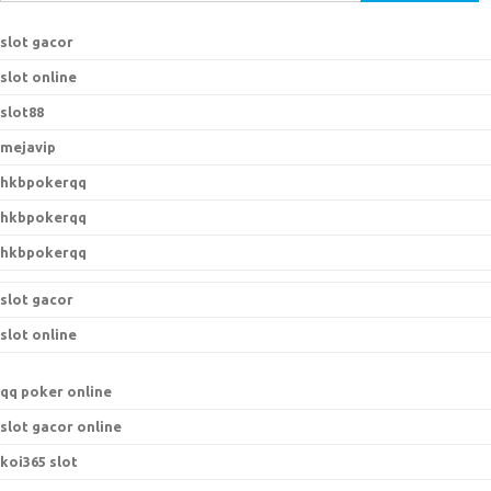
e
a
slot gacor
r
slot online
c
h
slot88
f
mejavip
o
hkbpokerqq
r
:
hkbpokerqq
hkbpokerqq
slot gacor
slot online
qq poker online
slot gacor online
koi365 slot