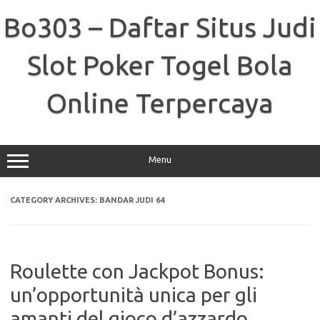
Skip
to
Bo303 – Daftar Situs Judi
content
Slot Poker Togel Bola
Online Terpercaya
Menu
CATEGORY ARCHIVES:
BANDAR JUDI 64
Roulette con Jackpot Bonus:
un’opportunità unica per gli
amanti del gioco d’azzardo