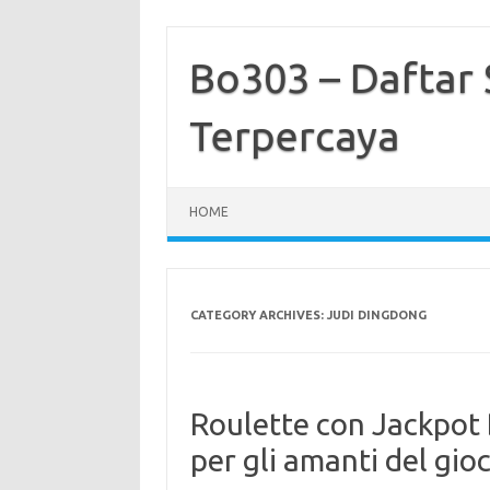
Skip
to
content
Bo303 – Daftar 
Terpercaya
HOME
CATEGORY ARCHIVES:
JUDI DINGDONG
Roulette con Jackpot 
per gli amanti del gio