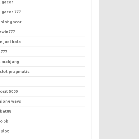
t gacor
t gacor 777
k slot gacor
owin777
n judi bola
t777
t mahjong
 slot pragmatic
osit 5000
jong ways
bet88
o 5k
 slot