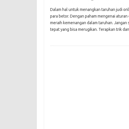
Dalam hal untuk menangkan taruhan judi on
para betor. Dengan paham mengenai aturan 
meraih kemenangan dalam taruhan. Jangan sa
tepat yang bisa merugikan. Terapkan trik d