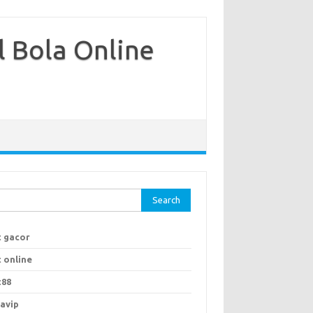
l Bola Online
rch
t gacor
t online
t88
avip