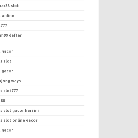
uar33 slot
t online
t777
m99 daftar
t gacor
us slot
t gacor
jong ways
us slot777
t88
us slot gacor hari ini
us slot online gacor
t gacor