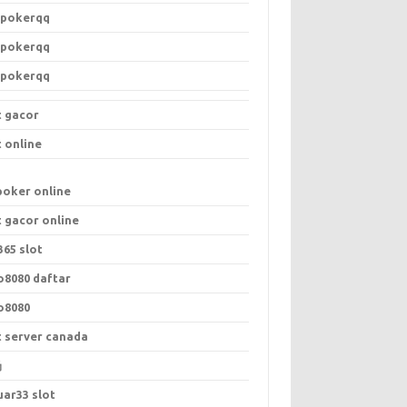
bpokerqq
bpokerqq
bpokerqq
t gacor
t online
poker online
t gacor online
365 slot
8080 daftar
o8080
t server canada
场
uar33 slot