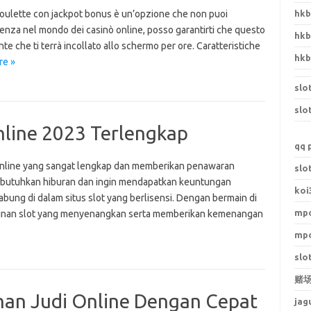
l roulette con jackpot bonus è un’opzione che non puoi
hk
ienza nel mondo dei casinò online, posso garantirti che questo
hk
e che ti terrà incollato allo schermo per ore. Caratteristiche
hk
re »
slo
slo
nline 2023 Terlengkap
qq 
 online yang sangat lengkap dan memberikan penawaran
slo
mbutuhkan hiburan dan ingin mendapatkan keuntungan
koi
ung di dalam situs slot yang berlisensi. Dengan bermain di
mpo
ainan slot yang menyenangkan serta memberikan kemenangan
mp
slo
赌
han Judi Online Dengan Cepat
jag