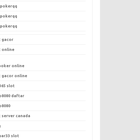
bpokerqq
bpokerqq
bpokerqq
t gacor
t online
poker online
t gacor online
365 slot
8080 daftar
o8080
t server canada
场
uar33 slot