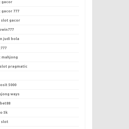
t gacor
t gacor 777
k slot gacor
owin777
n judi bola
t777
t mahjong
 slot pragmatic
osit 5000
jong ways
bet88
o 5k
 slot