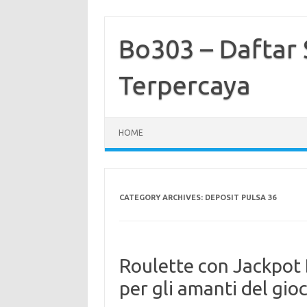
Skip
to
content
Bo303 – Daftar 
Terpercaya
HOME
CATEGORY ARCHIVES:
DEPOSIT PULSA 36
Roulette con Jackpot 
per gli amanti del gio