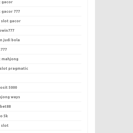
t gacor
t gacor 777
k slot gacor
owin777
n judi bola
t777
t mahjong
 slot pragmatic
osit 5000
jong ways
bet88
o 5k
 slot