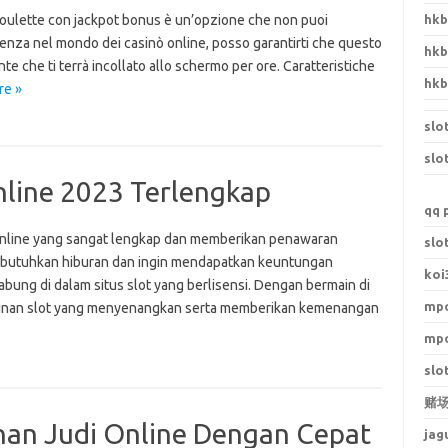
l roulette con jackpot bonus è un’opzione che non puoi
hk
ienza nel mondo dei casinò online, posso garantirti che questo
hk
e che ti terrà incollato allo schermo per ore. Caratteristiche
hk
re »
slo
slo
nline 2023 Terlengkap
qq 
 online yang sangat lengkap dan memberikan penawaran
slo
mbutuhkan hiburan dan ingin mendapatkan keuntungan
koi
ung di dalam situs slot yang berlisensi. Dengan bermain di
mpo
ainan slot yang menyenangkan serta memberikan kemenangan
mp
slo
赌
han Judi Online Dengan Cepat
jag