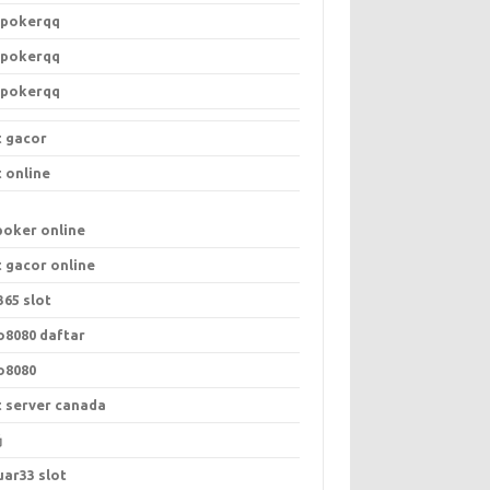
bpokerqq
bpokerqq
bpokerqq
t gacor
t online
poker online
t gacor online
365 slot
8080 daftar
o8080
t server canada
场
uar33 slot