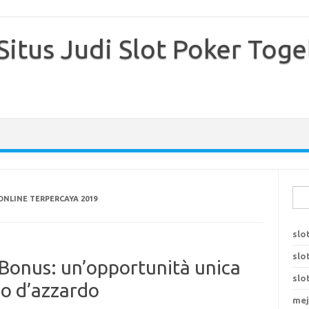
Situs Judi Slot Poker Toge
Sea
ONLINE TERPERCAYA 2019
for:
slo
slo
Bonus: un’opportunità unica
slo
co d’azzardo
mej