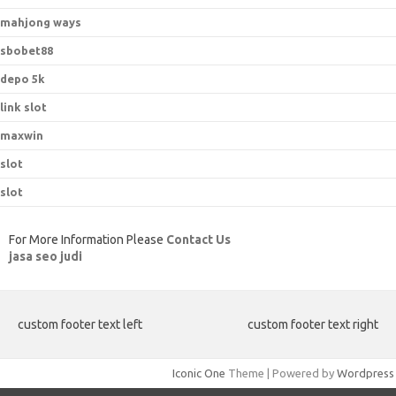
mahjong ways
sbobet88
depo 5k
link slot
maxwin
slot
slot
For More Information Please
Contact Us
jasa seo judi
custom footer text left
custom footer text right
Iconic One
Theme | Powered by
Wordpress