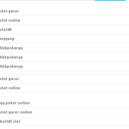
e
a
slot gacor
r
slot online
c
h
slot88
f
mejavip
o
hkbpokerqq
r
:
hkbpokerqq
hkbpokerqq
slot gacor
slot online
qq poker online
slot gacor online
koi365 slot