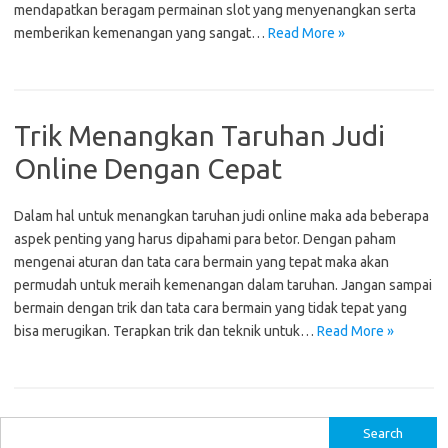
mendapatkan beragam permainan slot yang menyenangkan serta
memberikan kemenangan yang sangat…
Read More »
Trik Menangkan Taruhan Judi
Online Dengan Cepat
Dalam hal untuk menangkan taruhan judi online maka ada beberapa
aspek penting yang harus dipahami para betor. Dengan paham
mengenai aturan dan tata cara bermain yang tepat maka akan
permudah untuk meraih kemenangan dalam taruhan. Jangan sampai
bermain dengan trik dan tata cara bermain yang tidak tepat yang
bisa merugikan. Terapkan trik dan teknik untuk…
Read More »
S