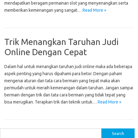
mendapatkan beragam permainan slot yang menyenangkan serta
memberikan kemenangan yang sangat…
Read More »
Trik Menangkan Taruhan Judi
Online Dengan Cepat
Dalam hal untuk menangkan taruhan judi online maka ada beberapa
aspek penting yang harus dipahami para betor. Dengan paham
mengenai aturan dan tata cara bermain yang tepat maka akan
permudah untuk meraih kemenangan dalam taruhan. Jangan sampai
bermain dengan trik dan tata cara bermain yang tidak tepat yang
bisa merugikan. Terapkan trik dan teknik untuk…
Read More »
S