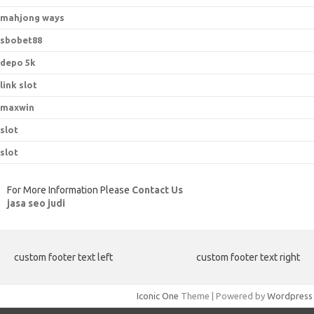
mahjong ways
sbobet88
depo 5k
link slot
maxwin
slot
slot
For More Information Please
Contact Us
jasa seo judi
custom footer text left
custom footer text right
Iconic One
Theme | Powered by
Wordpress