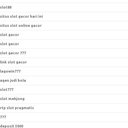
slot88
situs slot gacor hari ini
situs slot online gacor
slot gacor
slot gacor
slot gacor 777
link slot gacor
lagowin777
agen judi bola
slot777
slot mahjong
rtp slot pragmatic
777
deposit 5000