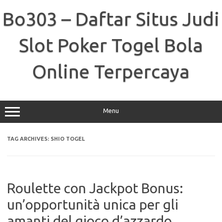
Skip
to
Bo303 – Daftar Situs Judi
content
Slot Poker Togel Bola
Online Terpercaya
Menu
TAG ARCHIVES:
SHIO TOGEL
Roulette con Jackpot Bonus:
un’opportunità unica per gli
amanti del gioco d’azzardo