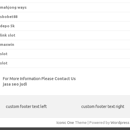
mahjong ways
sbobet88
depo 5k
link slot
maxwin
slot
slot
For More Information Please
Contact Us
jasa seo judi
custom footer text left
custom footer text right
Iconic One
Theme | Powered by
Wordpress