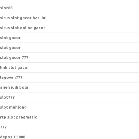
slot88
situs slot gacor hari ini
situs slot online gacor
slot gacor
slot gacor
slot gacor 777
link slot gacor
lagowin777
agen judi bola
slot777
slot mahjong
rtp slot pragmatic
777
deposit 5000