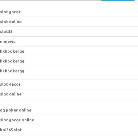
e
a
slot gacor
r
slot online
c
h
slot88
f
mejavip
o
hkbpokerqq
r
:
hkbpokerqq
hkbpokerqq
slot gacor
slot online
qq poker online
slot gacor online
koi365 slot