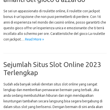
Se sei un appassionato di roulette online, il roulette con jackpot
bonus è un’opzione che non puoi permetterti di perdere. Con 16
anni di esperienza nel mondo dei casinò online, posso garantirti che
questo gioco offre un’esperienza unica e emozionante che ti terrà
incollato allo schermo per ore. Caratteristiche del gioco La roulette
con jackpot…
Read More »
Sejumlah Situs Slot Online 2023
Terlengkap
Sudah ada banyak sekali deretan situs slot online yang sangat
lengkap dan memberikan penawaran bermain yang terbaik. Jika
anda sedang membutuhkan hiburan dan ingin mendapatkan
keuntungan tambahan secara langsung bisa segera bergabung di
dalam situs slot yang berlisensi. Dengan bermain di sini anda akan