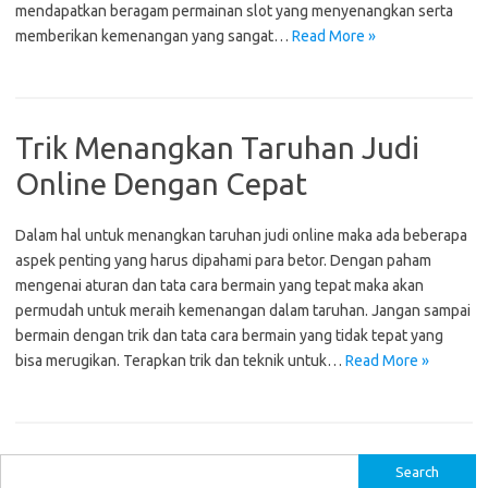
mendapatkan beragam permainan slot yang menyenangkan serta
memberikan kemenangan yang sangat…
Read More »
Trik Menangkan Taruhan Judi
Online Dengan Cepat
Dalam hal untuk menangkan taruhan judi online maka ada beberapa
aspek penting yang harus dipahami para betor. Dengan paham
mengenai aturan dan tata cara bermain yang tepat maka akan
permudah untuk meraih kemenangan dalam taruhan. Jangan sampai
bermain dengan trik dan tata cara bermain yang tidak tepat yang
bisa merugikan. Terapkan trik dan teknik untuk…
Read More »
S