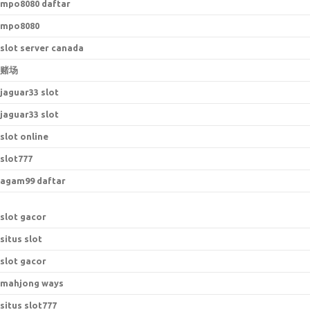
mpo8080 daftar
mpo8080
slot server canada
赌场
jaguar33 slot
jaguar33 slot
slot online
slot777
agam99 daftar
slot gacor
situs slot
slot gacor
mahjong ways
situs slot777