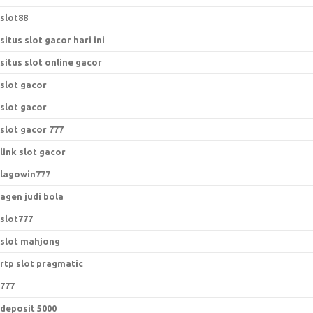
slot88
situs slot gacor hari ini
situs slot online gacor
slot gacor
slot gacor
slot gacor 777
link slot gacor
lagowin777
agen judi bola
slot777
slot mahjong
rtp slot pragmatic
777
deposit 5000