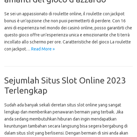
Se sei un appassionato di roulette online, il roulette con jackpot
bonus è un’opzione che non puoi permetterti di perdere. Con 16
anni di esperienza nel mondo dei casinò online, posso garantirti che
questo gioco offre un’esperienza unica e emozionante che ti terrà
incollato allo schermo per ore. Caratteristiche del gioco La roulette
con jackpot…
Read More »
Sejumlah Situs Slot Online 2023
Terlengkap
Sudah ada banyak sekali deretan situs slot online yang sangat
lengkap dan memberikan penawaran bermain yang terbaik. Jika
anda sedang membutuhkan hiburan dan ingin mendapatkan
keuntungan tambahan secara langsung bisa segera bergabung di
dalam situs slot yang berlisensi. Dengan bermain di sini anda akan