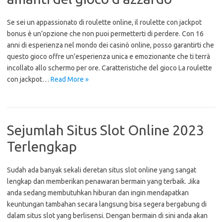
Se sei un appassionato di roulette online, il roulette con jackpot
bonus è un’opzione che non puoi permetterti di perdere. Con 16
anni di esperienza nel mondo dei casinò online, posso garantirti che
questo gioco offre un’esperienza unica e emozionante che ti terrà
incollato allo schermo per ore. Caratteristiche del gioco La roulette
con jackpot…
Read More »
Sejumlah Situs Slot Online 2023
Terlengkap
Sudah ada banyak sekali deretan situs slot online yang sangat
lengkap dan memberikan penawaran bermain yang terbaik. Jika
anda sedang membutuhkan hiburan dan ingin mendapatkan
keuntungan tambahan secara langsung bisa segera bergabung di
dalam situs slot yang berlisensi. Dengan bermain di sini anda akan