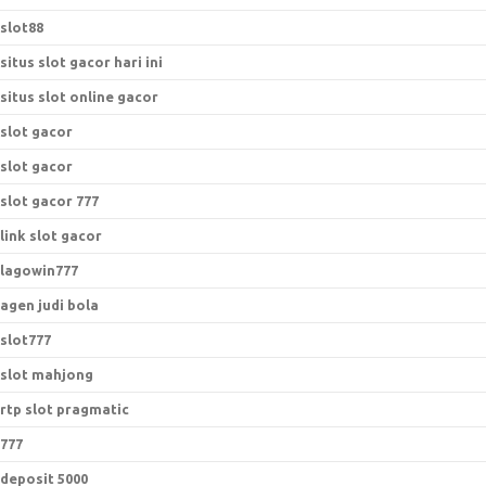
slot88
situs slot gacor hari ini
situs slot online gacor
slot gacor
slot gacor
slot gacor 777
link slot gacor
lagowin777
agen judi bola
slot777
slot mahjong
rtp slot pragmatic
777
deposit 5000