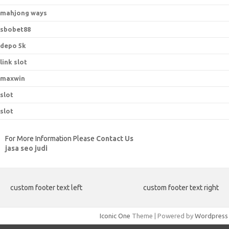
mahjong ways
sbobet88
depo 5k
link slot
maxwin
slot
slot
For More Information Please
Contact Us
jasa seo judi
custom footer text left
custom footer text right
Iconic One
Theme | Powered by
Wordpress