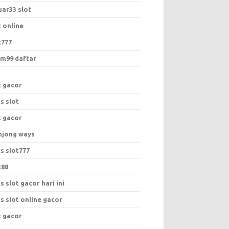
uar33 slot
t online
t777
m99 daftar
t gacor
us slot
t gacor
jong ways
us slot777
t88
us slot gacor hari ini
us slot online gacor
t gacor