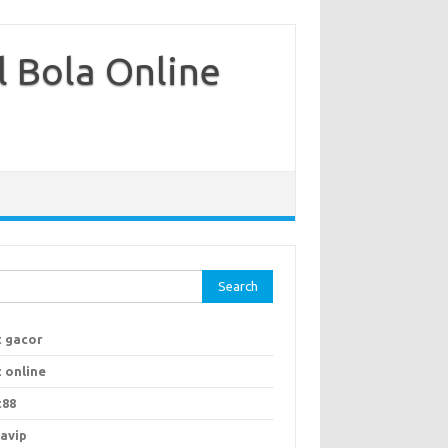
l Bola Online
rch
t gacor
t online
t88
avip