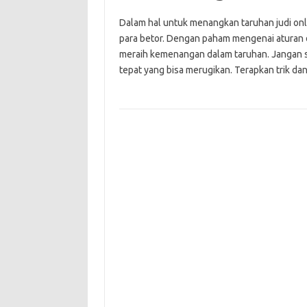
Dalam hal untuk menangkan taruhan judi on
para betor. Dengan paham mengenai aturan 
meraih kemenangan dalam taruhan. Jangan sa
tepat yang bisa merugikan. Terapkan trik d