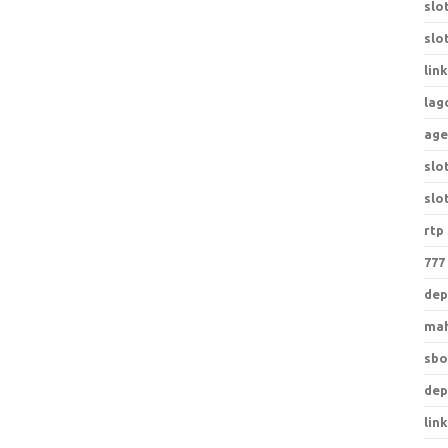
slo
slo
lin
lag
age
slo
slo
rtp
777
dep
mah
sbo
dep
link