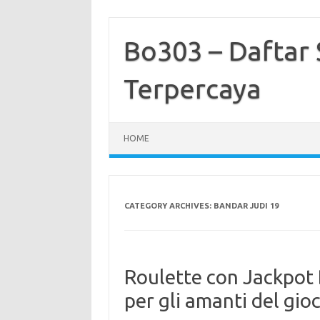
Skip
to
content
Bo303 – Daftar 
Terpercaya
HOME
CATEGORY ARCHIVES:
BANDAR JUDI 19
Roulette con Jackpot 
per gli amanti del gio