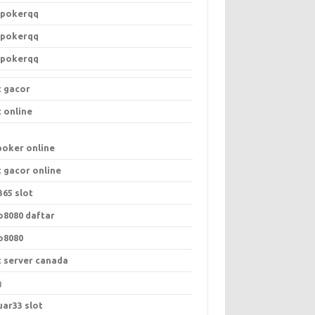
bpokerqq
bpokerqq
bpokerqq
t gacor
t online
poker online
t gacor online
365 slot
8080 daftar
o8080
t server canada
场
uar33 slot