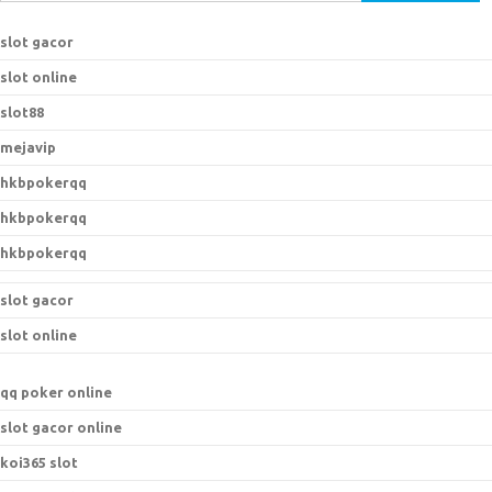
e
a
slot gacor
r
slot online
c
h
slot88
f
mejavip
o
hkbpokerqq
r
:
hkbpokerqq
hkbpokerqq
slot gacor
slot online
qq poker online
slot gacor online
koi365 slot