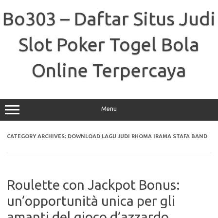
Skip
to
Bo303 – Daftar Situs Judi
content
Slot Poker Togel Bola
Online Terpercaya
Menu
CATEGORY ARCHIVES:
DOWNLOAD LAGU JUDI RHOMA IRAMA STAFA BAND
Roulette con Jackpot Bonus:
un’opportunità unica per gli
amanti del gioco d’azzardo