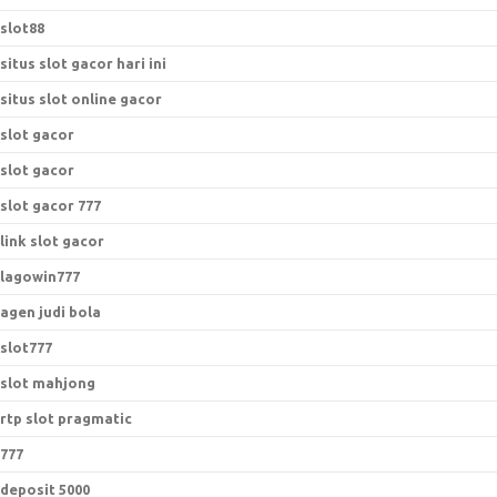
slot88
situs slot gacor hari ini
situs slot online gacor
slot gacor
slot gacor
slot gacor 777
link slot gacor
lagowin777
agen judi bola
slot777
slot mahjong
rtp slot pragmatic
777
deposit 5000