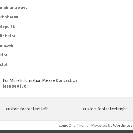
mahjong ways
sbobet88
depo 5k
link slot
maxwin
slot
slot
For More Information Please
Contact Us
jasa seo judi
custom footer text left
custom footer text right
Iconic One
Theme | Powered by
Wordpress