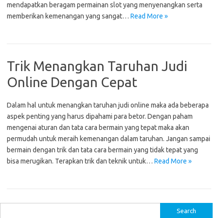
mendapatkan beragam permainan slot yang menyenangkan serta
memberikan kemenangan yang sangat…
Read More »
Trik Menangkan Taruhan Judi
Online Dengan Cepat
Dalam hal untuk menangkan taruhan judi online maka ada beberapa
aspek penting yang harus dipahami para betor. Dengan paham
mengenai aturan dan tata cara bermain yang tepat maka akan
permudah untuk meraih kemenangan dalam taruhan. Jangan sampai
bermain dengan trik dan tata cara bermain yang tidak tepat yang
bisa merugikan. Terapkan trik dan teknik untuk…
Read More »
S