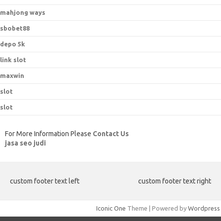
mahjong ways
sbobet88
depo 5k
link slot
maxwin
slot
slot
For More Information Please
Contact Us
jasa seo judi
custom footer text left
custom footer text right
Iconic One
Theme | Powered by
Wordpress