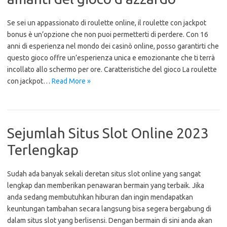
Se sei un appassionato di roulette online, il roulette con jackpot
bonus è un’opzione che non puoi permetterti di perdere. Con 16
anni di esperienza nel mondo dei casinò online, posso garantirti che
questo gioco offre un’esperienza unica e emozionante che ti terrà
incollato allo schermo per ore. Caratteristiche del gioco La roulette
con jackpot…
Read More »
Sejumlah Situs Slot Online 2023
Terlengkap
Sudah ada banyak sekali deretan situs slot online yang sangat
lengkap dan memberikan penawaran bermain yang terbaik. Jika
anda sedang membutuhkan hiburan dan ingin mendapatkan
keuntungan tambahan secara langsung bisa segera bergabung di
dalam situs slot yang berlisensi. Dengan bermain di sini anda akan