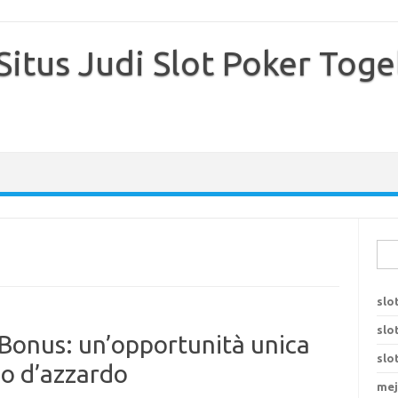
Situs Judi Slot Poker Toge
Sea
for:
slo
slo
Bonus: un’opportunità unica
slo
co d’azzardo
mej