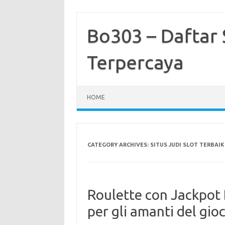
Skip
to
content
Bo303 – Daftar 
Terpercaya
HOME
CATEGORY ARCHIVES:
SITUS JUDI SLOT TERBAIK
Roulette con Jackpot 
per gli amanti del gio