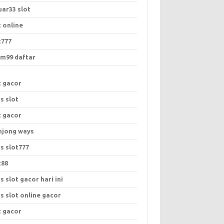
uar33 slot
t online
t777
m99 daftar
t gacor
us slot
t gacor
jong ways
us slot777
t88
us slot gacor hari ini
us slot online gacor
t gacor