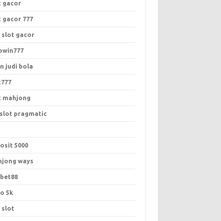
t gacor
t gacor 777
k slot gacor
owin777
n judi bola
t777
t mahjong
 slot pragmatic
osit 5000
jong ways
bet88
o 5k
 slot