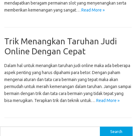
mendapatkan beragam permainan slot yang menyenangkan serta
memberikan kemenangan yang sangat…
Read More »
Trik Menangkan Taruhan Judi
Online Dengan Cepat
Dalam hal untuk menangkan taruhan judi online maka ada beberapa
aspek penting yang harus dipahami para betor. Dengan paham
mengenai aturan dan tata cara bermain yang tepat maka akan
permudah untuk meraih kemenangan dalam taruhan. Jangan sampai
bermain dengan trik dan tata cara bermain yang tidak tepat yang
bisa merugikan. Terapkan trik dan teknik untuk…
Read More »
S