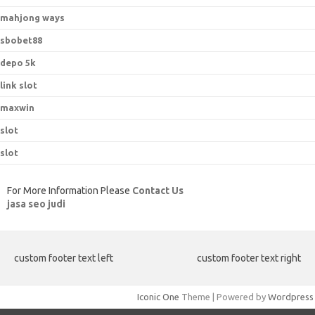
mahjong ways
sbobet88
depo 5k
link slot
maxwin
slot
slot
For More Information Please
Contact Us
jasa seo judi
custom footer text left
custom footer text right
Iconic One
Theme | Powered by
Wordpress