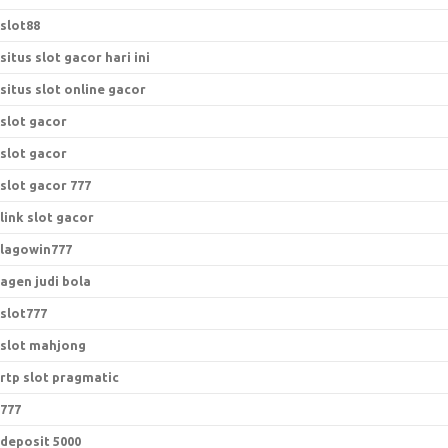
slot88
situs slot gacor hari ini
situs slot online gacor
slot gacor
slot gacor
slot gacor 777
link slot gacor
lagowin777
agen judi bola
slot777
slot mahjong
rtp slot pragmatic
777
deposit 5000