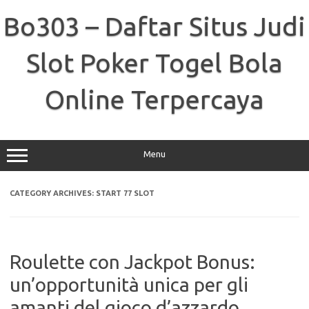
Skip
to
Bo303 – Daftar Situs Judi
content
Slot Poker Togel Bola
Online Terpercaya
Menu
CATEGORY ARCHIVES:
START 77 SLOT
Roulette con Jackpot Bonus:
un’opportunità unica per gli
amanti del gioco d’azzardo