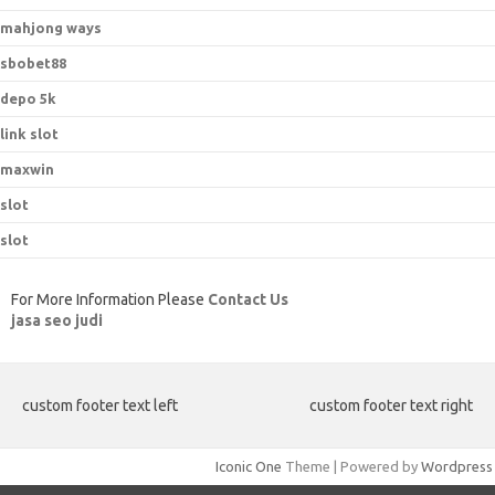
mahjong ways
sbobet88
depo 5k
link slot
maxwin
slot
slot
For More Information Please
Contact Us
jasa seo judi
custom footer text left
custom footer text right
Iconic One
Theme | Powered by
Wordpress