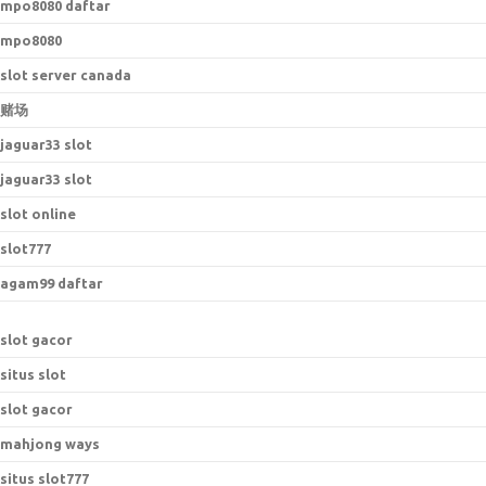
mpo8080 daftar
mpo8080
slot server canada
赌场
jaguar33 slot
jaguar33 slot
slot online
slot777
agam99 daftar
slot gacor
situs slot
slot gacor
mahjong ways
situs slot777