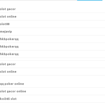
e
a
slot gacor
r
slot online
c
h
slot88
f
mejavip
o
hkbpokerqq
r
:
hkbpokerqq
hkbpokerqq
slot gacor
slot online
qq poker online
slot gacor online
koi365 slot