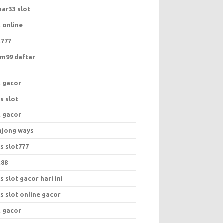
uar33 slot
t online
t777
m99 daftar
t gacor
us slot
t gacor
jong ways
us slot777
t88
us slot gacor hari ini
us slot online gacor
t gacor