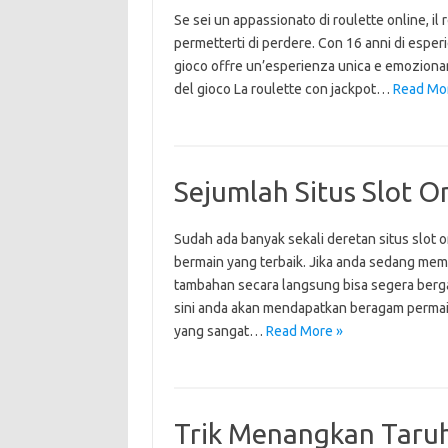
Se sei un appassionato di roulette online, i
permetterti di perdere. Con 16 anni di esper
gioco offre un’esperienza unica e emozionant
del gioco La roulette con jackpot…
Read Mo
Sejumlah Situs Slot O
Sudah ada banyak sekali deretan situs slot
bermain yang terbaik. Jika anda sedang me
tambahan secara langsung bisa segera bergab
sini anda akan mendapatkan beragam perm
yang sangat…
Read More »
Trik Menangkan Taru