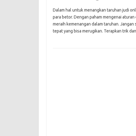
Dalam hal untuk menangkan taruhan judi on
para betor. Dengan paham mengenai aturan 
meraih kemenangan dalam taruhan. Jangan sa
tepat yang bisa merugikan. Terapkan trik d