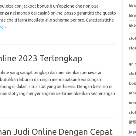
l roulette con jackpot bonus è un’opzione che non puoi
hk
ienza nel mondo dei casinò online, posso garantirti che questo
hk
e che ti terrà incollato allo schermo per ore. Caratteristiche
hk
re »
slo
slo
nline 2023 Terlengkap
qq 
 online yang sangat lengkap dan memberikan penawaran
slo
mbutuhkan hiburan dan ingin mendapatkan keuntungan
koi
ung di dalam situs slot yang berlisensi. Dengan bermain di
mpo
ainan slot yang menyenangkan serta memberikan kemenangan
mp
slo
赌
han Judi Online Dengan Cepat
jag