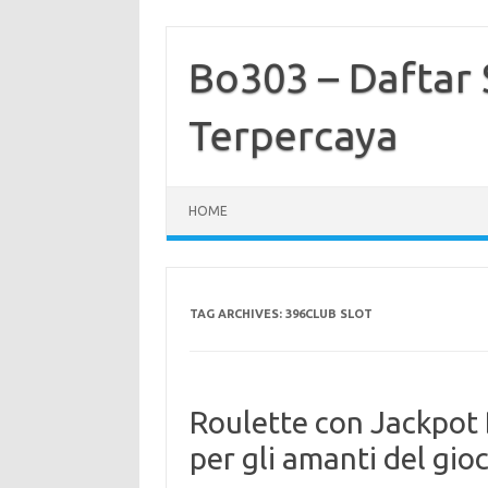
Skip
to
content
Bo303 – Daftar 
Terpercaya
HOME
TAG ARCHIVES:
396CLUB SLOT
Roulette con Jackpot 
per gli amanti del gio