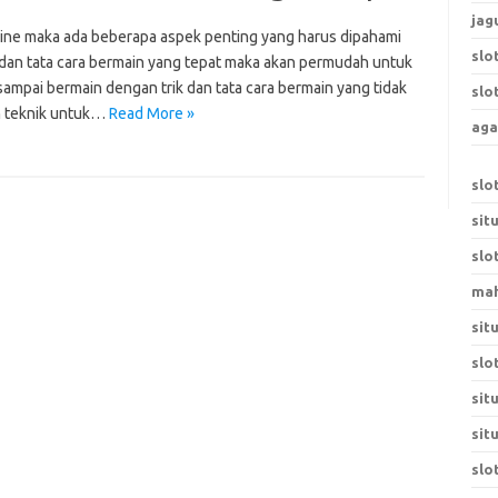
jag
line maka ada beberapa aspek penting yang harus dipahami
slo
dan tata cara bermain yang tepat maka akan permudah untuk
mpai bermain dengan trik dan tata cara bermain yang tidak
slo
an teknik untuk…
Read More »
aga
slo
sit
slo
mah
sit
slo
sit
sit
slo