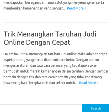
mendapatkan beragam permainan slot yang menyenangkan serta
memberikan kemenangan yang sangat…
Read More »
Trik Menangkan Taruhan Judi
Online Dengan Cepat
Dalam hal untuk menangkan taruhan judi online maka ada beberapa
aspek penting yang harus dipahami para betor. Dengan paham
mengenai aturan dan tata cara bermain yang tepat maka akan
permudah untuk meraih kemenangan dalam taruhan. Jangan sampai
bermain dengan trik dan tata cara bermain yang tidak tepat yang
bisa merugikan. Terapkan trik dan teknik untuk…
Read More »
S