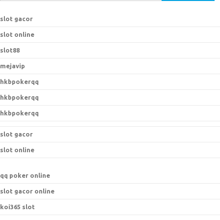
e
a
slot gacor
r
slot online
c
h
slot88
f
mejavip
o
hkbpokerqq
r
:
hkbpokerqq
hkbpokerqq
slot gacor
slot online
qq poker online
slot gacor online
koi365 slot