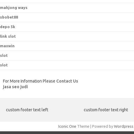
mahjong ways
sbobet88
depo 5k
link slot
maxwin
slot
slot
For More Information Please
Contact Us
jasa seo judi
custom footer text left
custom footer text right
Iconic One
Theme | Powered by
Wordpress