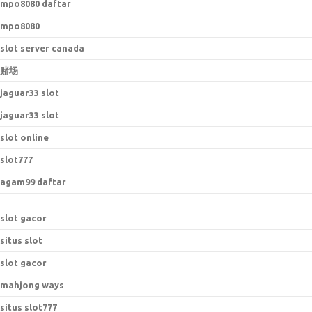
mpo8080 daftar
mpo8080
slot server canada
赌场
jaguar33 slot
jaguar33 slot
slot online
slot777
agam99 daftar
slot gacor
situs slot
slot gacor
mahjong ways
situs slot777