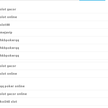
e
a
slot gacor
r
slot online
c
h
slot88
f
mejavip
o
hkbpokerqq
r
:
hkbpokerqq
hkbpokerqq
slot gacor
slot online
qq poker online
slot gacor online
koi365 slot