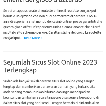
Se sei un appassionato di roulette online, il roulette con jackpot
bonus è un’opzione che non puoi permetterti di perdere. Con 16
anni di esperienza nel mondo dei casinò online, posso garantirti che
questo gioco offre un’esperienza unica e emozionante che ti terrà
incollato allo schermo per ore. Caratteristiche del gioco La roulette
con jackpot…
Read More »
Sejumlah Situs Slot Online 2023
Terlengkap
Sudah ada banyak sekali deretan situs slot online yang sangat
lengkap dan memberikan penawaran bermain yang terbaik. Jika
anda sedang membutuhkan hiburan dan ingin mendapatkan
keuntungan tambahan secara langsung bisa segera bergabung di
dalam situs slot yang berlisensi. Dengan bermain di sini anda akan