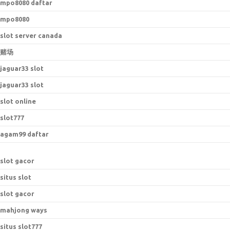
mpo8080 daftar
mpo8080
slot server canada
赌场
jaguar33 slot
jaguar33 slot
slot online
slot777
agam99 daftar
slot gacor
situs slot
slot gacor
mahjong ways
situs slot777