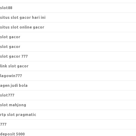
slot88
situs slot gacor hari ini
situs slot online gacor
slot gacor
slot gacor
slot gacor 777
link slot gacor
lagowin777
agen judi bola
slot777
slot mahjong
rtp slot pragmatic
777
deposit 5000