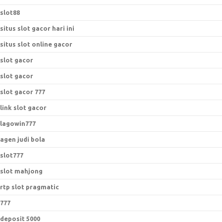
slot88
situs slot gacor hari ini
situs slot online gacor
slot gacor
slot gacor
slot gacor 777
link slot gacor
lagowin777
agen judi bola
slot777
slot mahjong
rtp slot pragmatic
777
deposit 5000