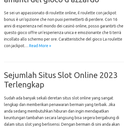
Se sei un appassionato di roulette online, il roulette con jackpot
bonus è un’opzione che non puoi permetterti di perdere. Con 16
anni di esperienza nel mondo dei casinò online, posso garantirti che
questo gioco offre un’esperienza unica e emozionante che ti terrà
incollato allo schermo per ore. Caratteristiche del gioco La roulette
con jackpot…
Read More »
Sejumlah Situs Slot Online 2023
Terlengkap
Sudah ada banyak sekali deretan situs slot online yang sangat
lengkap dan memberikan penawaran bermain yang terbaik. Jika
anda sedang membutuhkan hiburan dan ingin mendapatkan
keuntungan tambahan secara langsung bisa segera bergabung di
dalam situs slot yang berlisensi. Dengan bermain di sini anda akan