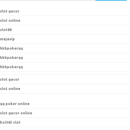
e
a
slot gacor
r
slot online
c
h
slot88
f
mejavip
o
hkbpokerqq
r
:
hkbpokerqq
hkbpokerqq
slot gacor
slot online
qq poker online
slot gacor online
koi365 slot