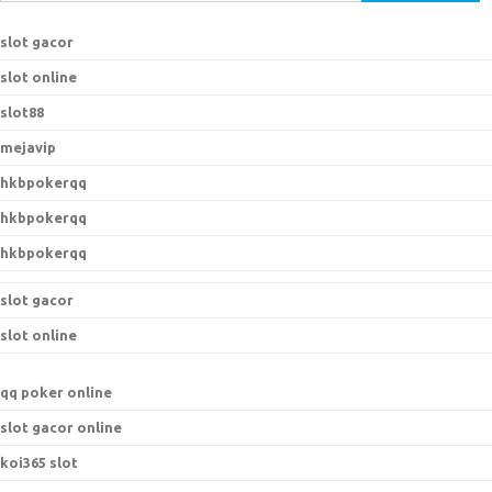
e
a
slot gacor
r
slot online
c
h
slot88
f
mejavip
o
hkbpokerqq
r
:
hkbpokerqq
hkbpokerqq
slot gacor
slot online
qq poker online
slot gacor online
koi365 slot