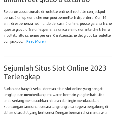
Se sei un appassionato di roulette online, il roulette con jackpot
bonus è un’opzione che non puoi permetterti di perdere. Con 16
anni di esperienza nel mondo dei casinò online, posso garantirti che
questo gioco offre un’esperienza unica e emozionante che ti terrà
incollato allo schermo per ore. Caratteristiche del gioco La roulette
con jackpot…
Read More »
Sejumlah Situs Slot Online 2023
Terlengkap
Sudah ada banyak sekali deretan situs slot online yang sangat
lengkap dan memberikan penawaran bermain yang terbaik. Jika
anda sedang membutuhkan hiburan dan ingin mendapatkan
keuntungan tambahan secara langsung bisa segera bergabung di
dalam situs slot yang berlisensi. Dengan bermain di sini anda akan