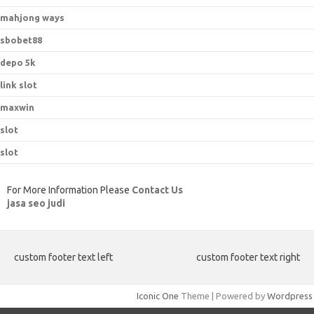
mahjong ways
sbobet88
depo 5k
link slot
maxwin
slot
slot
For More Information Please
Contact Us
jasa seo judi
custom footer text left
custom footer text right
Iconic One
Theme | Powered by
Wordpress