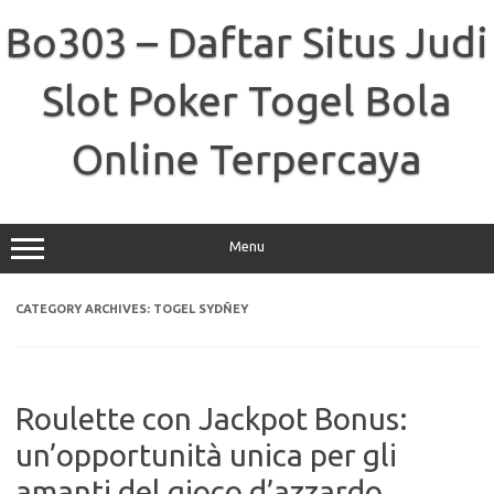
Skip
to
Bo303 – Daftar Situs Judi
content
Slot Poker Togel Bola
Online Terpercaya
Menu
CATEGORY ARCHIVES:
TOGEL SYDÑEY
Roulette con Jackpot Bonus:
un’opportunità unica per gli
amanti del gioco d’azzardo