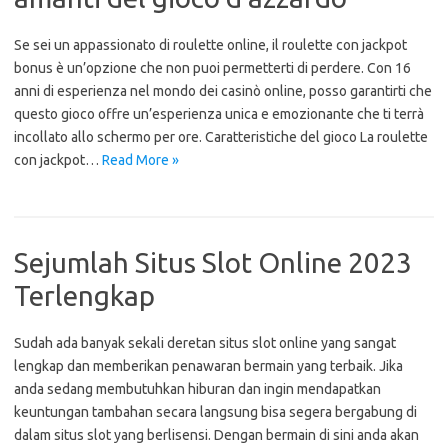
Se sei un appassionato di roulette online, il roulette con jackpot
bonus è un’opzione che non puoi permetterti di perdere. Con 16
anni di esperienza nel mondo dei casinò online, posso garantirti che
questo gioco offre un’esperienza unica e emozionante che ti terrà
incollato allo schermo per ore. Caratteristiche del gioco La roulette
con jackpot…
Read More »
Sejumlah Situs Slot Online 2023
Terlengkap
Sudah ada banyak sekali deretan situs slot online yang sangat
lengkap dan memberikan penawaran bermain yang terbaik. Jika
anda sedang membutuhkan hiburan dan ingin mendapatkan
keuntungan tambahan secara langsung bisa segera bergabung di
dalam situs slot yang berlisensi. Dengan bermain di sini anda akan