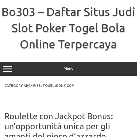
Skip
to
Bo303 – Daftar Situs Judi
content
Slot Poker Togel Bola
Online Terpercaya
Menu
CATEGORY ARCHIVES:
TOGEL SIDNY COM
Roulette con Jackpot Bonus:
un’opportunità unica per gli
amanti del gioco d’azzardo