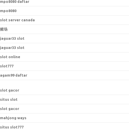
mpo8080 daftar
mpo8080
slot server canada
赌场
jaguar33 slot
jaguar33 slot
slot online
slot777
agam99 daftar
slot gacor
situs slot
slot gacor
mahjong ways
situs slot777