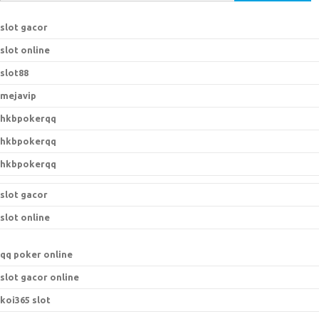
e
a
slot gacor
r
slot online
c
h
slot88
f
mejavip
o
hkbpokerqq
r
:
hkbpokerqq
hkbpokerqq
slot gacor
slot online
qq poker online
slot gacor online
koi365 slot