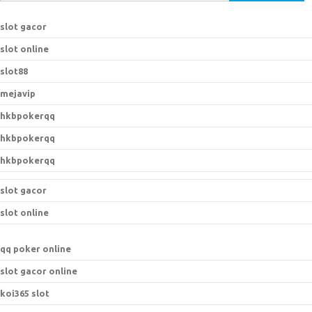
e
a
slot gacor
r
slot online
c
h
slot88
f
mejavip
o
hkbpokerqq
r
:
hkbpokerqq
hkbpokerqq
slot gacor
slot online
qq poker online
slot gacor online
koi365 slot