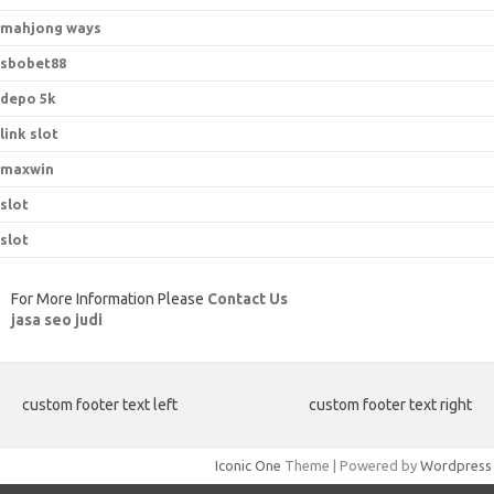
mahjong ways
sbobet88
depo 5k
link slot
maxwin
slot
slot
For More Information Please
Contact Us
jasa seo judi
custom footer text left
custom footer text right
Iconic One
Theme | Powered by
Wordpress