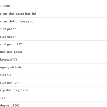
slot88
situs slot gacor hari ini
situs slot online gacor
slot gacor
slot gacor
slot gacor 777
link slot gacor
lagowin777
agen judi bola
slot777
slot mahjong
rtp slot pragmatic
777
deposit 5000