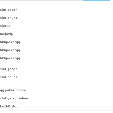
e
a
slot gacor
r
slot online
c
h
slot88
f
mejavip
o
hkbpokerqq
r
:
hkbpokerqq
hkbpokerqq
slot gacor
slot online
qq poker online
slot gacor online
koi365 slot