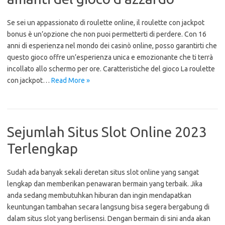
Se sei un appassionato di roulette online, il roulette con jackpot
bonus è un’opzione che non puoi permetterti di perdere. Con 16
anni di esperienza nel mondo dei casinò online, posso garantirti che
questo gioco offre un’esperienza unica e emozionante che ti terrà
incollato allo schermo per ore. Caratteristiche del gioco La roulette
con jackpot…
Read More »
Sejumlah Situs Slot Online 2023
Terlengkap
Sudah ada banyak sekali deretan situs slot online yang sangat
lengkap dan memberikan penawaran bermain yang terbaik. Jika
anda sedang membutuhkan hiburan dan ingin mendapatkan
keuntungan tambahan secara langsung bisa segera bergabung di
dalam situs slot yang berlisensi. Dengan bermain di sini anda akan