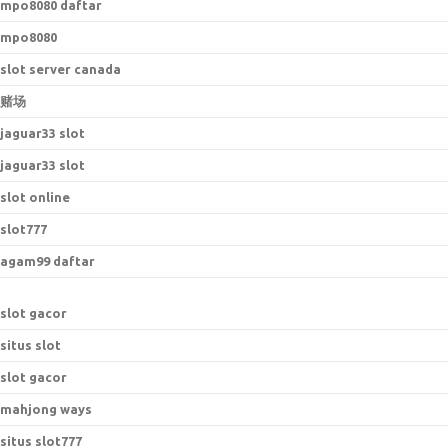
mpo8080 daftar
mpo8080
slot server canada
赌场
jaguar33 slot
jaguar33 slot
slot online
slot777
agam99 daftar
slot gacor
situs slot
slot gacor
mahjong ways
situs slot777