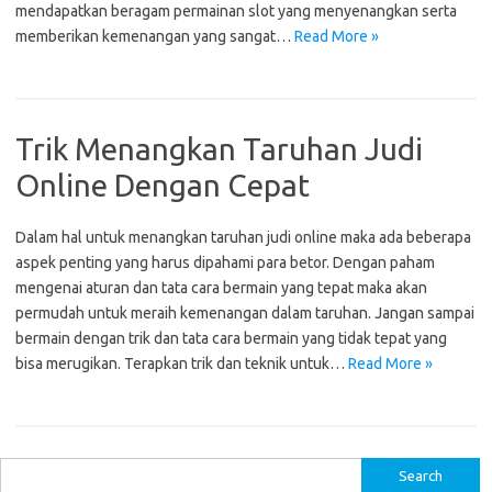
mendapatkan beragam permainan slot yang menyenangkan serta
memberikan kemenangan yang sangat…
Read More »
Trik Menangkan Taruhan Judi
Online Dengan Cepat
Dalam hal untuk menangkan taruhan judi online maka ada beberapa
aspek penting yang harus dipahami para betor. Dengan paham
mengenai aturan dan tata cara bermain yang tepat maka akan
permudah untuk meraih kemenangan dalam taruhan. Jangan sampai
bermain dengan trik dan tata cara bermain yang tidak tepat yang
bisa merugikan. Terapkan trik dan teknik untuk…
Read More »
S