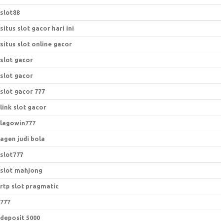
slot88
situs slot gacor hari ini
situs slot online gacor
slot gacor
slot gacor
slot gacor 777
link slot gacor
lagowin777
agen judi bola
slot777
slot mahjong
rtp slot pragmatic
777
deposit 5000