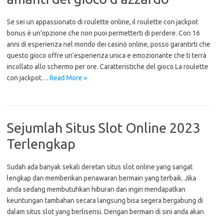
Se sei un appassionato di roulette online, il roulette con jackpot
bonus è un’opzione che non puoi permetterti di perdere. Con 16
anni di esperienza nel mondo dei casinò online, posso garantirti che
questo gioco offre un’esperienza unica e emozionante che ti terrà
incollato allo schermo per ore. Caratteristiche del gioco La roulette
con jackpot…
Read More »
Sejumlah Situs Slot Online 2023
Terlengkap
Sudah ada banyak sekali deretan situs slot online yang sangat
lengkap dan memberikan penawaran bermain yang terbaik. Jika
anda sedang membutuhkan hiburan dan ingin mendapatkan
keuntungan tambahan secara langsung bisa segera bergabung di
dalam situs slot yang berlisensi. Dengan bermain di sini anda akan