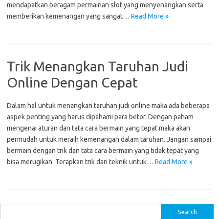
mendapatkan beragam permainan slot yang menyenangkan serta
memberikan kemenangan yang sangat…
Read More »
Trik Menangkan Taruhan Judi
Online Dengan Cepat
Dalam hal untuk menangkan taruhan judi online maka ada beberapa
aspek penting yang harus dipahami para betor. Dengan paham
mengenai aturan dan tata cara bermain yang tepat maka akan
permudah untuk meraih kemenangan dalam taruhan. Jangan sampai
bermain dengan trik dan tata cara bermain yang tidak tepat yang
bisa merugikan. Terapkan trik dan teknik untuk…
Read More »
S