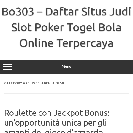
Skip
to
Bo303 – Daftar Situs Judi
content
Slot Poker Togel Bola
Online Terpercaya
Menu
CATEGORY ARCHIVES:
AGEN JUDI 50
Roulette con Jackpot Bonus:
un’opportunità unica per gli
amanti del gioco d’azzardo