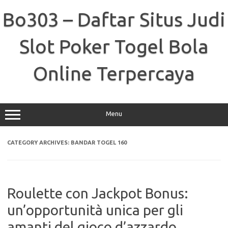
Skip
to
Bo303 – Daftar Situs Judi
content
Slot Poker Togel Bola
Online Terpercaya
Menu
CATEGORY ARCHIVES:
BANDAR TOGEL 160
Roulette con Jackpot Bonus:
un’opportunità unica per gli
amanti del gioco d’azzardo