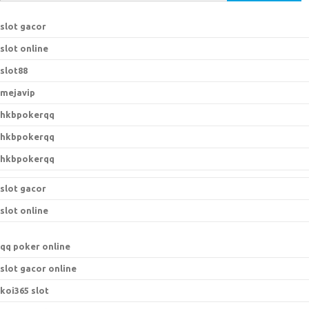
e
a
slot gacor
r
slot online
c
h
slot88
f
mejavip
o
hkbpokerqq
r
:
hkbpokerqq
hkbpokerqq
slot gacor
slot online
qq poker online
slot gacor online
koi365 slot