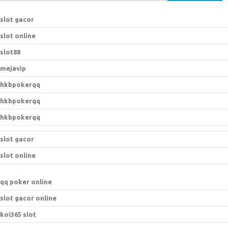
e
a
slot gacor
r
slot online
c
h
slot88
f
mejavip
o
hkbpokerqq
r
:
hkbpokerqq
hkbpokerqq
slot gacor
slot online
qq poker online
slot gacor online
koi365 slot