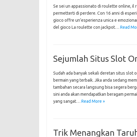
Se sei un appassionato di roulette online, i
permetterti di perdere. Con 16 anni di esper
gioco offre un’esperienza unica e emozionant
del gioco La roulette con jackpot…
Read Mo
Sejumlah Situs Slot O
Sudah ada banyak sekali deretan situs slot
bermain yang terbaik. Jika anda sedang me
tambahan secara langsung bisa segera bergab
sini anda akan mendapatkan beragam perm
yang sangat…
Read More »
Trik Menangkan Taru