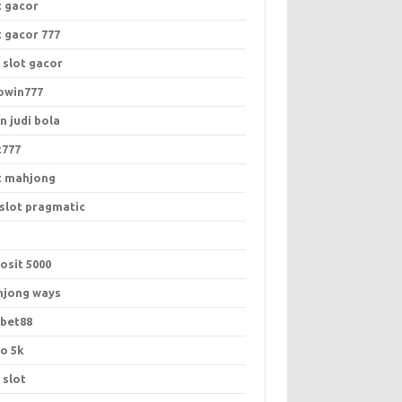
t gacor
t gacor 777
k slot gacor
owin777
n judi bola
t777
t mahjong
 slot pragmatic
osit 5000
jong ways
bet88
o 5k
 slot