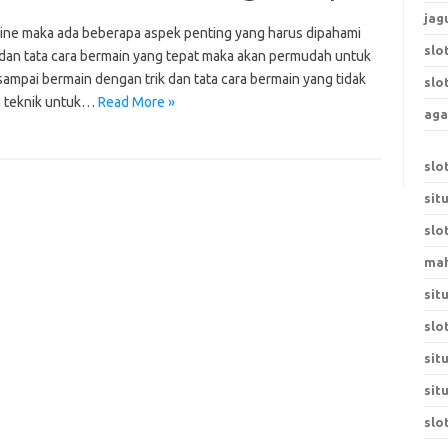
jag
line maka ada beberapa aspek penting yang harus dipahami
slo
dan tata cara bermain yang tepat maka akan permudah untuk
mpai bermain dengan trik dan tata cara bermain yang tidak
slo
an teknik untuk…
Read More »
aga
slo
sit
slo
mah
sit
slo
sit
sit
slo