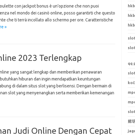
l roulette con jackpot bonus è un’opzione che non puoi
hk
ienza nel mondo dei casinò online, posso garantirti che questo
hk
e che ti terrà incollato allo schermo per ore. Caratteristiche
hk
re »
slo
slo
nline 2023 Terlengkap
qq 
 online yang sangat lengkap dan memberikan penawaran
slo
mbutuhkan hiburan dan ingin mendapatkan keuntungan
koi
ung di dalam situs slot yang berlisensi. Dengan bermain di
mpo
ainan slot yang menyenangkan serta memberikan kemenangan
mp
slo
赌
han Judi Online Dengan Cepat
jag