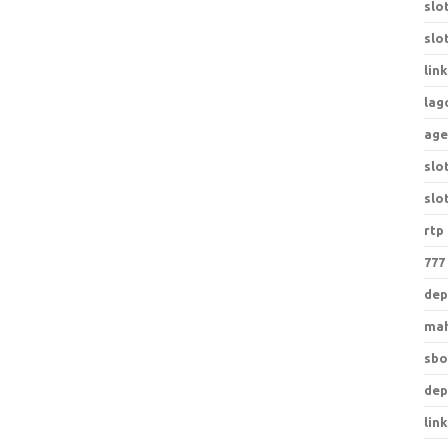
slo
slo
lin
lag
age
slo
slo
rtp
777
dep
mah
sbo
dep
link