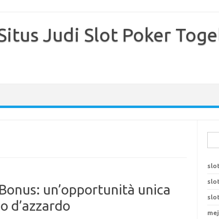
Situs Judi Slot Poker Toge
Sea
for:
slo
slo
Bonus: un’opportunità unica
slo
co d’azzardo
mej