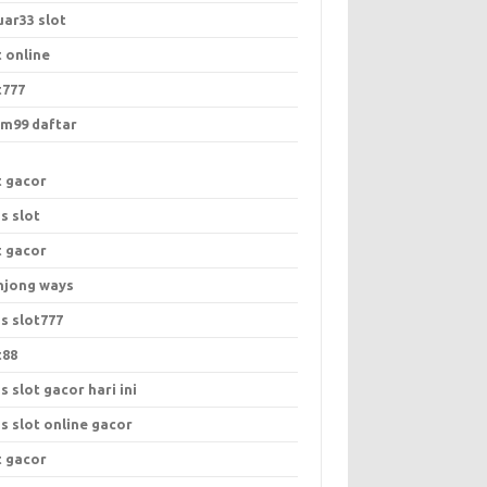
uar33 slot
t online
t777
m99 daftar
t gacor
us slot
t gacor
jong ways
us slot777
t88
us slot gacor hari ini
us slot online gacor
t gacor