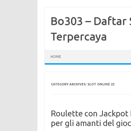
Skip
to
content
Bo303 – Daftar 
Terpercaya
HOME
CATEGORY ARCHIVES:
SLOT ONLINE 22
Roulette con Jackpot 
per gli amanti del gio