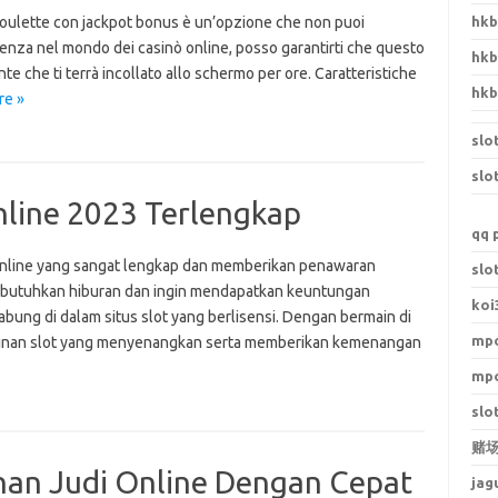
l roulette con jackpot bonus è un’opzione che non puoi
hk
ienza nel mondo dei casinò online, posso garantirti che questo
hk
e che ti terrà incollato allo schermo per ore. Caratteristiche
hk
re »
slo
slo
nline 2023 Terlengkap
qq 
 online yang sangat lengkap dan memberikan penawaran
slo
mbutuhkan hiburan dan ingin mendapatkan keuntungan
koi
ung di dalam situs slot yang berlisensi. Dengan bermain di
mpo
ainan slot yang menyenangkan serta memberikan kemenangan
mp
slo
赌
han Judi Online Dengan Cepat
jag