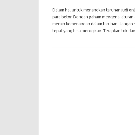
Dalam hal untuk menangkan taruhan judi on
para betor. Dengan paham mengenai aturan 
meraih kemenangan dalam taruhan. Jangan sa
tepat yang bisa merugikan. Terapkan trik d