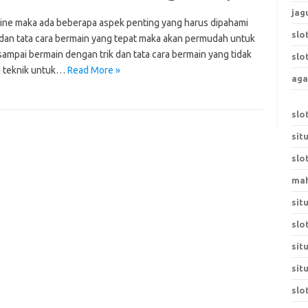
jag
line maka ada beberapa aspek penting yang harus dipahami
slo
dan tata cara bermain yang tepat maka akan permudah untuk
mpai bermain dengan trik dan tata cara bermain yang tidak
slo
an teknik untuk…
Read More »
aga
slo
sit
slo
mah
sit
slo
sit
sit
slo