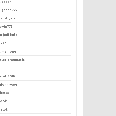
t gacor
t gacor 777
k slot gacor
owin777
n judi bola
t777
t mahjong
 slot pragmatic
osit 5000
jong ways
bet88
o 5k
 slot