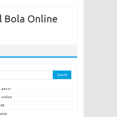
l Bola Online
rch
t gacor
t online
t88
avip