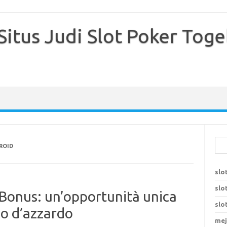
Situs Judi Slot Poker Toge
Sea
ROID
for:
slo
slo
Bonus: un’opportunità unica
slo
co d’azzardo
mej